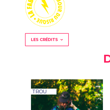
LES CRÉDITS
D
e
TROU
C
t
a