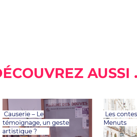
ÉCOUVREZ AUSSI .
auserie – Le
Les contes de
émoignage, un geste
Menuts
rtistique ?