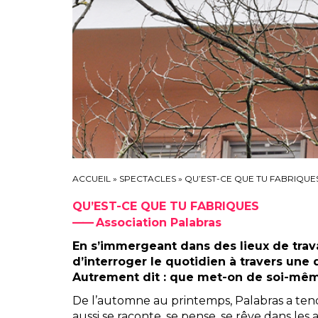
ACCUEIL
»
SPECTACLES
»
QU’EST-CE QUE TU FABRIQUE
QU’EST-CE QUE TU FABRIQUES
Association Palabras
En s’immergeant dans des lieux de travai
d’interroger le quotidien à travers une 
Autrement dit : que met-on de soi-même 
De l’automne au printemps, Palabras a tendu 
aussi se raconte, se pense, se rêve dans les