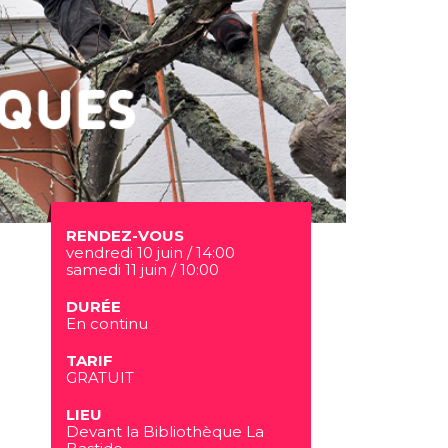
RENDEZ-VOUS
vendredi 10 juin / 14:00
samedi 11 juin / 10:00
DURÉE
En continu
TARIF
GRATUIT
LIEU
Devant la Bibliothèque La