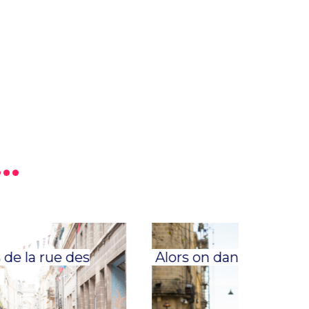
..
 la rue des
Alors on danse