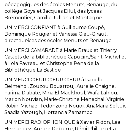
pédagogiques des écoles Menuts, Benauge, du
collège Goya et Jacques Ellul, des lycées
Brémontier, Camille Jullian et Montaigne
UN MERCI CONFIANT à Guillaume Coupé,
Dominique Rougier et Vanessa Gieu-Giraut,
directeur·ices des écoles Menuts et Benauge
UN MERCI CAMARADE à Marie Braux et Thierry
Castets de la bibliothèque Capucins/Saint-Michel et
à Lola Favreau et Christophe Pena de la
Bibliothèque La Bastide
UN MERCI CŒUR CŒUR CŒUR à Isabelle
Belmehdi, Zouzou Bouarrouj, Aurélie Chaigne,
Farima Diabate, Mina El Madkhoul, Wafa Lahlou,
Marion Nouvian, Marie-Christine Menechal, Virginie
Robin, Michaël Tedonzong Nouoji, AnaMaria Seftuic,
Saadia Yazough, Hortancia Zamambo
UN MERCI RADIOPHONIQUE à Xavier Ridon, Léa
Hernandez, Aurore Debierre, Rémi Philton et à