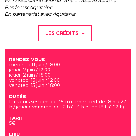
En coréalisation avec le tnba – Théâtre national
Bordeaux Aquitaine.
En partenariat avec Aquitanis.
LES CRÉDITS
RENDEZ-VOUS
mercredi 11 juin / 18:00
jeudi 12 juin / 12:00
jeudi 12 juin / 18:00
vendredi 13 juin / 12:00
vendredi 13 juin / 18:00
DURÉE
Plusieurs sessions de 45 min (mercredi de 18 h à 22
h / jeudi + vendredi de 12 h à 14 h et de 18 h à 22 h)
TARIF
5€
LIEU