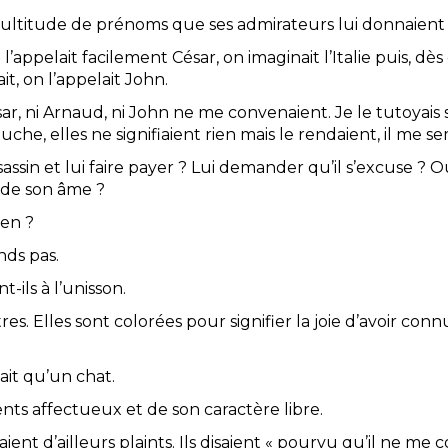
multitude de prénoms que ses admirateurs lui donnaient
n l’appelait facilement César, on imaginait l’Italie puis, dès 
, on l’appelait John.
r, ni Arnaud, ni John ne me convenaient. Je le tutoyais sa
e, elles ne signifiaient rien mais le rendaient, il me s
ssassin et lui faire payer ? Lui demander qu’il s’excuse ? O
 de son âme ?
ien ?
nds pas.
t-ils à l’unisson.
es. Elles sont colorées pour signifier la joie d’avoir co
ait qu’un chat.
s affectueux et de son caractère libre.
taient d’ailleurs plaints. Ils disaient « pourvu qu’il ne m