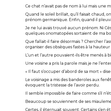
Ce chat n’avait pas de nom à lui mais une 
Quand le soleil brillait, qu’il faisait chaud, o
prénom germanique. Enfin, quand il pleuvait
Je ne lui avais trouvé aucun prénom. Ni Césa
quelques onomatopées sortaient de ma bouch
Que fallait-il faire désormais ? Chercher l’a
organiser des obsèques fastes à la hauteur
L’un et l’autre pouvaient-ils être menés à b
Une voisine a pris la parole mais je ne l’ente
« Il faut s’occuper d’abord de sa mort » disen
Le voisinage a mis des banderoles aux fenêtr
évoquent la tristesse de l’avoir perdu.
Il semble impossible de faire comme s’il n’ét
Beaucoup se souviennent de ses miaulement
Certes, il éternuait souvent. Certains s’en é