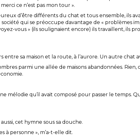
 merci ce n’est pas mon tour ».
reux d’être différents du chat et tous ensemble, ils ava
société qui se préoccupe davantage de « problèmes impor
 voyez-vous » (ils soulignaient encore) ils travaillent, ils pr
ers entre sa maison et la route, à l’aurore. Un autre chat av
combres parmi une allée de maisons abandonnées. Rien, da
’économie.
une mélodie qu’il avait composé pour passer le temps. Qu
e aussi, cet hymne sous sa douche.
es à personne », m’a-t-elle dit.